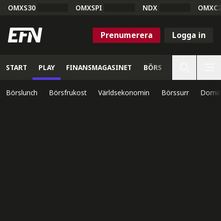
OMXS30
OMXSPI
NDX
OMXC
Prenumerera
Logga in
START
PLAY
FINANSMAGASINET
BÖRS
VETENSKAP
Börslunch
Börsfrukost
Världsekonomin
Börssurr
Domin