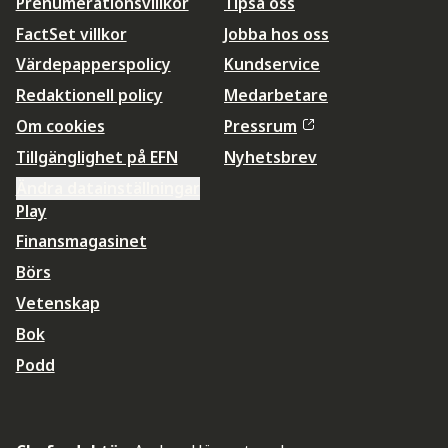
Prenumerationsvillkor
Tipsa oss
FactSet villkor
Jobba hos oss
Värdepapperspolicy
Kundservice
Redaktionell policy
Medarbetare
Om cookies
Pressrum
Tillgänglighet på EFN
Nyhetsbrev
Ändra datainställningar
Play
Finansmagasinet
Börs
Vetenskap
Bok
Podd