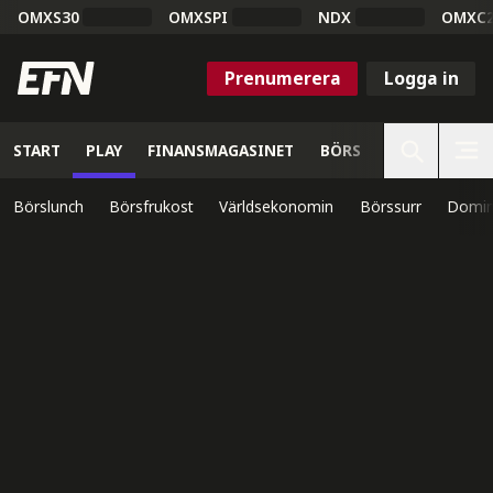
OMXS30
OMXSPI
NDX
OMXC
Prenumerera
Logga in
START
PLAY
FINANSMAGASINET
BÖRS
VETENSKAP
Börslunch
Börsfrukost
Världsekonomin
Börssurr
Domin