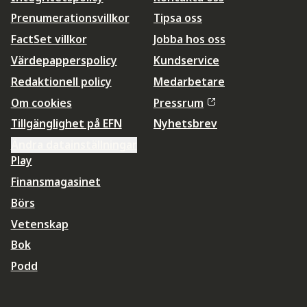
Prenumerationsvillkor
Tipsa oss
FactSet villkor
Jobba hos oss
Värdepapperspolicy
Kundservice
Redaktionell policy
Medarbetare
Om cookies
Pressrum
Tillgänglighet på EFN
Nyhetsbrev
Ändra datainställningar
Play
Finansmagasinet
Börs
Vetenskap
Bok
Podd