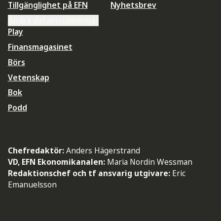
Tillgänglighet på EFN
Nyhetsbrev
Ändra datainställningar
Play
Finansmagasinet
Börs
Vetenskap
Bok
Podd
Chefredaktör:
Anders Hägerstrand
VD, EFN Ekonomikanalen:
Maria Nordin Wessman
Redaktionschef och tf ansvarig utgivare:
Eric
Emanuelsson