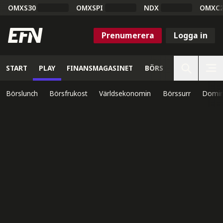
OMXS30
OMXSPI
NDX
OMXC
Prenumerera
Logga in
START
PLAY
FINANSMAGASINET
BÖRS
VETENSKAP
Börslunch
Börsfrukost
Världsekonomin
Börssurr
Domin