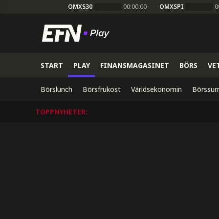
OMXS30
00:00:00
OMXSPI
0
START
PLAY
FINANSMAGASINET
BÖRS
VE
Börslunch
Börsfrukost
Världsekonomin
Börssur
TOPPNYHETER
: