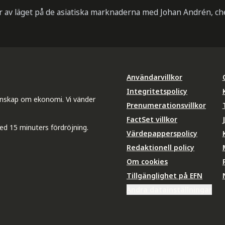
r av läget på de asiatiska marknaderna med Johan Andrén, c
Användarvillkor
Integritetspolicy
unskap om ekonomi. Vi vänder
Prenumerationsvillkor
FactSet villkor
ed 15 minuters fördröjning.
Värdepapperspolicy
Redaktionell policy
Om cookies
Tillgänglighet på EFN
Ändra datainställningar