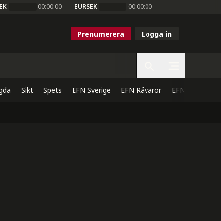
EK
00:00:00
EURSEK
00:00:00
Prenumerera
Logga in
gda
Sikt
Spets
EFN Sverige
EFN Råvaror
EFN Direkt