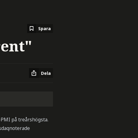
Spara
rent"
Dela
-PMI på treårshögsta.
Nasdaqnoterade