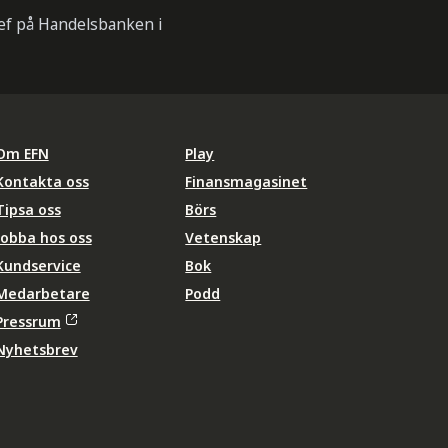
hef på Handelsbanken i
Om EFN
Play
Kontakta oss
Finansmagasinet
Tipsa oss
Börs
Jobba hos oss
Vetenskap
Kundservice
Bok
Medarbetare
Podd
Pressrum
Nyhetsbrev