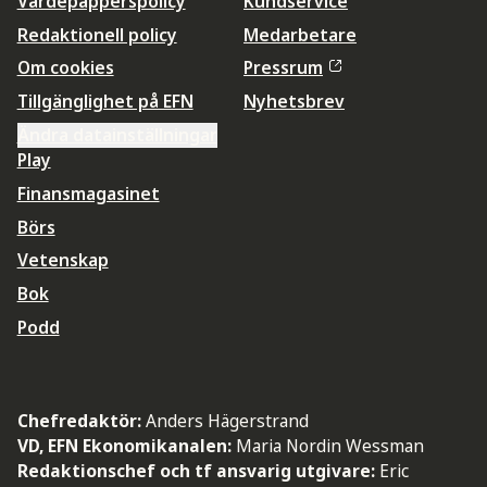
Värdepapperspolicy
Kundservice
Redaktionell policy
Medarbetare
Om cookies
Pressrum
Tillgänglighet på EFN
Nyhetsbrev
Ändra datainställningar
Play
Finansmagasinet
Börs
Vetenskap
Bok
Podd
Chefredaktör:
Anders Hägerstrand
VD, EFN Ekonomikanalen:
Maria Nordin Wessman
Redaktionschef och tf ansvarig utgivare:
Eric