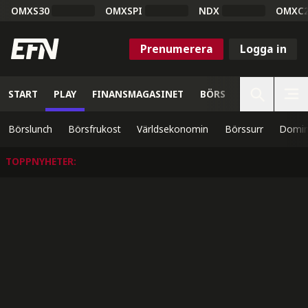
OMXS30
OMXSPI
NDX
OMXC
Prenumerera
Logga in
START
PLAY
FINANSMAGASINET
BÖRS
VETENSKAP
Börslunch
Börsfrukost
Världsekonomin
Börssurr
Domin
TOPPNYHETER
: