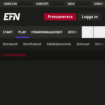
OMXS30
OMXSPI
NDX
OMXC
Prenumerera
Logga in
START
PLAY
FINANSMAGASINET
BÖRS
VETENSKAP
Börslunch
Börsfrukost
Världsekonomin
Börssurr
Domin
TOPPNYHETER
: