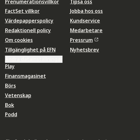
Prenumerationsvillkor
Tipsa oss
FactSet villkor
Jobba hos oss
Värdepapperspolicy
Kundservice
Redaktionell policy
Medarbetare
Om cookies
Pressrum
Tillgänglighet på EFN
Nyhetsbrev
Ändra datainställningar
Play
Finansmagasinet
Börs
Vetenskap
Bok
Podd