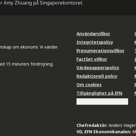
er Amy Zhuang på Singaporekontoret.
Användarvillkor
Integritetspolicy
unskap om ekonomi. Vi vänder
Prenumerationsvillkor
FactSet villkor
ed 15 minuters fördröjning.
Värdepapperspolicy
Redaktionell policy
Om cookies
Tillgänglighet på EFN
Ändra datainställningar
Chefredaktör:
Anders Häger
VD, EFN Ekonomikanalen:
M