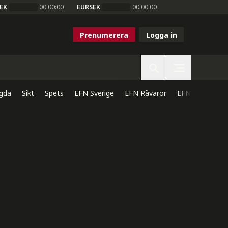
EK
00:00:00
EURSEK
00:00:00
Prenumerera
Logga in
gda
Sikt
Spets
EFN Sverige
EFN Råvaror
EFN Direkt