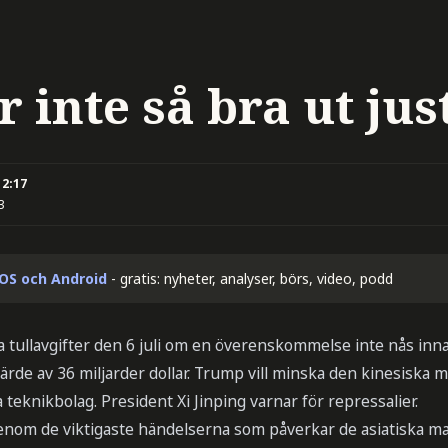
r inte så bra ut jus
12:17
3
iOS och Android
- gratis: nyheter, analyser, börs, video, podd
 tullavgifter den 6 juli om en överenskommelse inte nås inna
 värde av 36 miljarder dollar. Trump vill minska den kinesiska m
 teknikbolag. President Xi Jinping varnar för repressalier.
genom de viktigaste händelserna som påverkar de asiatiska 