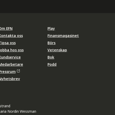
Om EFN
Play
Kontakta oss
Finansmagasinet
Tipsa oss
Börs
Jobba hos oss
Vetenskap
Kundservice
Bok
Medarbetare
Podd
Pressrum
Nyhetsbrev
strand
aria Nordin Wessman