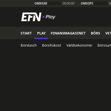
OMXS30
00:00:00
OMXSPI
0
START
PLAY
FINANSMAGASINET
BÖRS
VE
Börslunch
Börsfrukost
Världsekonomin
Börssur