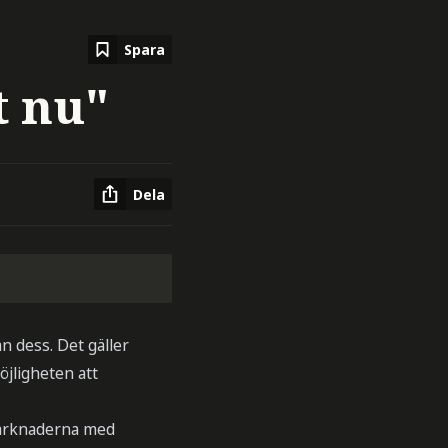
Spara
t nu"
Dela
n dess. Det gäller
öjligheten att
marknaderna med