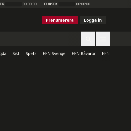
EK
00:00:00
EURSEK
00:00:00
Prenumerera
Logga in
gda
Sikt
Spets
EFN Sverige
EFN Råvaror
EFN Direkt