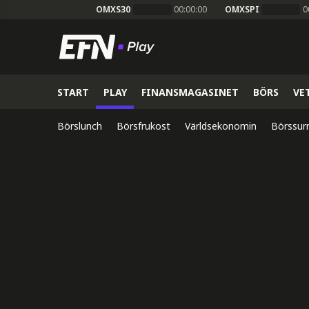
OMXS30
00:00:00
OMXSPI
0
START
PLAY
FINANSMAGASINET
BÖRS
VE
Börslunch
Börsfrukost
Världsekonomin
Börssur