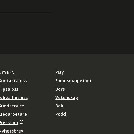
Om EFN
Play
Kontakta oss
Finansmagasinet
Tipsa oss
Börs
Jobba hos oss
Vetenskap
Kundservice
Bok
Medarbetare
Podd
Pressrum
Nyhetsbrev