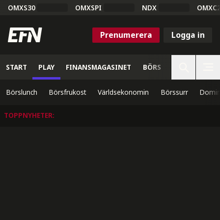
OMXS30
OMXSPI
NDX
OMXC
Prenumerera
Logga in
START
PLAY
FINANSMAGASINET
BÖRS
VETENSKAP
Börslunch
Börsfrukost
Världsekonomin
Börssurr
Domin
TOPPNYHETER
: