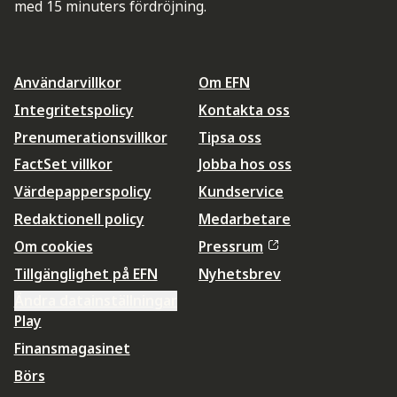
med 15 minuters fördröjning.
Användarvillkor
Om EFN
Integritetspolicy
Kontakta oss
Prenumerationsvillkor
Tipsa oss
FactSet villkor
Jobba hos oss
Värdepapperspolicy
Kundservice
Redaktionell policy
Medarbetare
Om cookies
Pressrum
Tillgänglighet på EFN
Nyhetsbrev
Ändra datainställningar
Play
Finansmagasinet
Börs