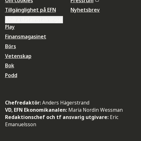
Om cookies
Pressrum
Tillgänglighet på EFN
Nyhetsbrev
Ändra datainställningar
Play
Finansmagasinet
Börs
Vetenskap
Bok
Podd
Chefredaktör:
Anders Hägerstrand
VD, EFN Ekonomikanalen:
Maria Nordin Wessman
Redaktionschef och tf ansvarig utgivare:
Eric
Emanuelsson