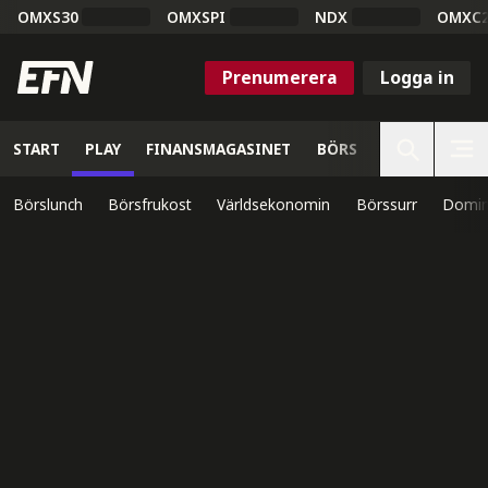
OMXS30
OMXSPI
NDX
OMXC
Prenumerera
Logga in
START
PLAY
FINANSMAGASINET
BÖRS
VETENSKAP
Börslunch
Börsfrukost
Världsekonomin
Börssurr
Domin