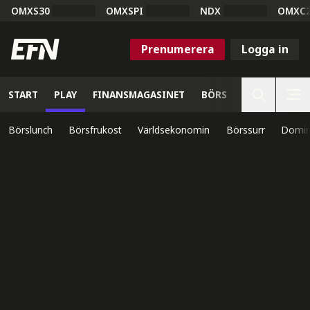
OMXS30
OMXSPI
NDX
OMXC
Prenumerera
Logga in
START
PLAY
FINANSMAGASINET
BÖRS
VETENSKAP
Börslunch
Börsfrukost
Världsekonomin
Börssurr
Domin