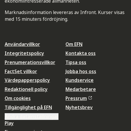
ekonomiintresserade allmänheten.
Marknadsinformation levereras av Infront. Kurser visas
med 15 minuters fördröjning.
Användarvillkor
Om EFN
Integritetspolicy
Kontakta oss
Prenumerationsvillkor
Tipsa oss
FactSet villkor
Jobba hos oss
Värdepapperspolicy
Kundservice
Redaktionell policy
Medarbetare
Om cookies
Pressrum
Tillgänglighet på EFN
Nyhetsbrev
Ändra datainställningar
Play