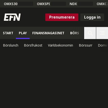
OMXS30
OMXSPI
NDX
OMXC
Prenumerera
Logga in
START
PLAY
FINANSMAGASINET
BÖRS
VETENSKAP
Börslunch
Börsfrukost
Världsekonomin
Börssurr
Domin