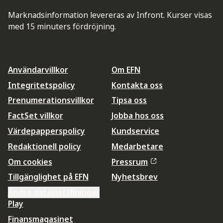
Marknadsinformation levereras av Infront. Kurser visas
med 15 minuters fördröjning.
Användarvillkor
Om EFN
Integritetspolicy
Kontakta oss
Prenumerationsvillkor
Tipsa oss
FactSet villkor
Jobba hos oss
Värdepapperspolicy
Kundservice
Redaktionell policy
Medarbetare
Om cookies
Pressrum
Tillgänglighet på EFN
Nyhetsbrev
Ändra datainställningar
Play
Finansmagasinet