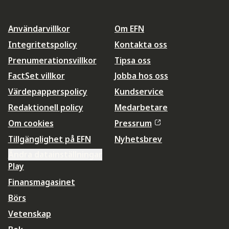
Användarvillkor
Om EFN
Integritetspolicy
Kontakta oss
Prenumerationsvillkor
Tipsa oss
FactSet villkor
Jobba hos oss
Värdepapperspolicy
Kundservice
Redaktionell policy
Medarbetare
Om cookies
Pressrum
Tillgänglighet på EFN
Nyhetsbrev
Ändra datainställningar
Play
Finansmagasinet
Börs
Vetenskap