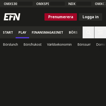
OMXS30
OMXSPI
NDX
OMXC
Prenumerera
Logga in
START
PLAY
FINANSMAGASINET
BÖRS
VETENSKAP
Börslunch
Börsfrukost
Världsekonomin
Börssurr
Domin