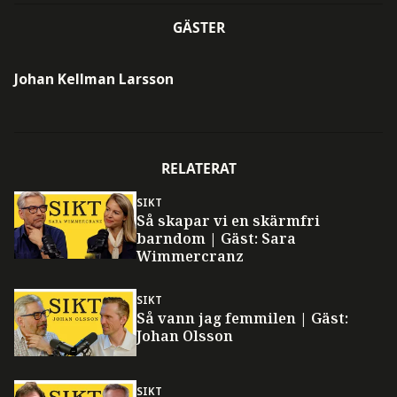
GÄSTER
Johan Kellman Larsson
RELATERAT
SIKT
Så skapar vi en skärmfri
barndom | Gäst: Sara
Wimmercranz
SIKT
Så vann jag femmilen | Gäst:
Johan Olsson
SIKT