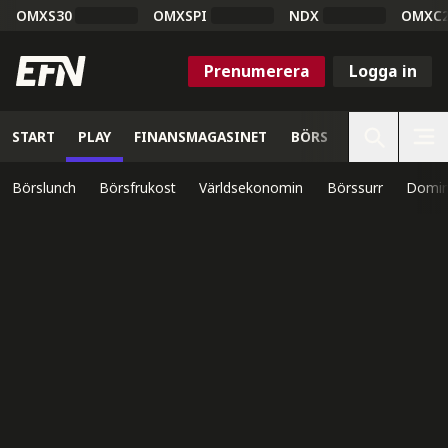
OMXS30
OMXSPI
NDX
OMXC
Prenumerera
Logga in
START
PLAY
FINANSMAGASINET
BÖRS
VETENSKAP
Börslunch
Börsfrukost
Världsekonomin
Börssurr
Domin