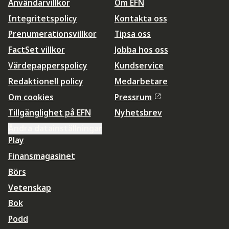
Användarvillkor
Om EFN
Integritetspolicy
Kontakta oss
Prenumerationsvillkor
Tipsa oss
FactSet villkor
Jobba hos oss
Värdepapperspolicy
Kundservice
Redaktionell policy
Medarbetare
Om cookies
Pressrum
Tillgänglighet på EFN
Nyhetsbrev
Ändra datainställningar
Play
Finansmagasinet
Börs
Vetenskap
Bok
Podd