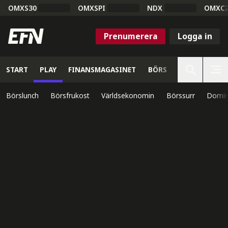
OMXS30
OMXSPI
NDX
OMXC
Prenumerera
Logga in
START
PLAY
FINANSMAGASINET
BÖRS
VETENSKAP
Börslunch
Börsfrukost
Världsekonomin
Börssurr
Domin