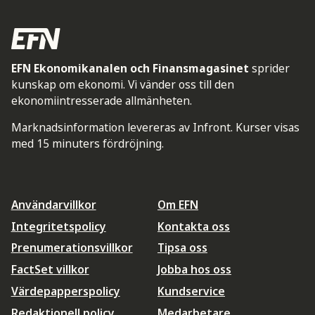
EFN Ekonomikanalen och Finansmagasinet
sprider
kunskap om ekonomi. Vi vänder oss till den
ekonomiintresserade allmänheten.
Marknadsinformation levereras av Infront. Kurser visas
med 15 minuters fördröjning.
Användarvillkor
Om EFN
Integritetspolicy
Kontakta oss
Prenumerationsvillkor
Tipsa oss
FactSet villkor
Jobba hos oss
Värdepapperspolicy
Kundservice
Redaktionell policy
Medarbetare