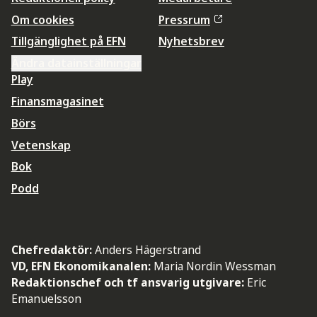
Om cookies
Pressrum
Tillgänglighet på EFN
Nyhetsbrev
Ändra datainställningar
Play
Finansmagasinet
Börs
Vetenskap
Bok
Podd
Chefredaktör:
Anders Hägerstrand
VD, EFN Ekonomikanalen:
Maria Nordin Wessman
Redaktionschef och tf ansvarig utgivare:
Eric
Emanuelsson