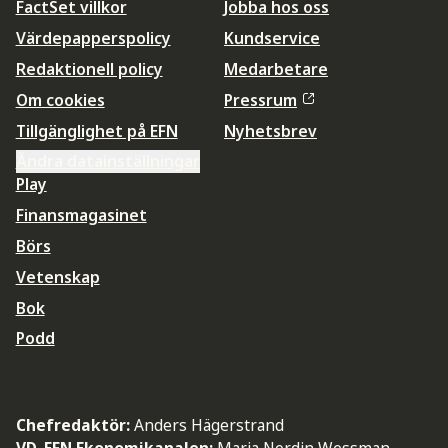
FactSet villkor
Jobba hos oss
Värdepapperspolicy
Kundservice
Redaktionell policy
Medarbetare
Om cookies
Pressrum
Tillgänglighet på EFN
Nyhetsbrev
Ändra datainställningar
Play
Finansmagasinet
Börs
Vetenskap
Bok
Podd
Chefredaktör:
Anders Hägerstrand
VD, EFN Ekonomikanalen:
Maria Nordin Wessman