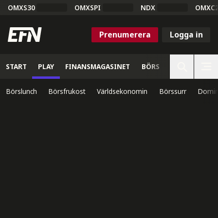
OMXS30
OMXSPI
NDX
OMXC
Prenumerera
Logga in
START
PLAY
FINANSMAGASINET
BÖRS
VETENSKAP
Börslunch
Börsfrukost
Världsekonomin
Börssurr
Domin