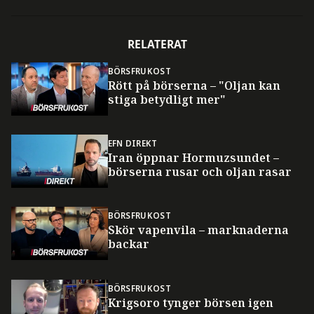
RELATERAT
BÖRSFRUKOST
Rött på börserna – "Oljan kan
stiga betydligt mer"
EFN DIREKT
Iran öppnar Hormuzsundet –
börserna rusar och oljan rasar
BÖRSFRUKOST
Skör vapenvila – marknaderna
backar
BÖRSFRUKOST
Krigsoro tynger börsen igen