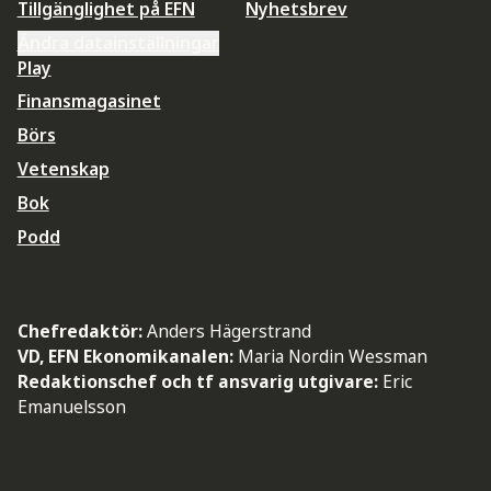
Tillgänglighet på EFN
Nyhetsbrev
Ändra datainställningar
Play
Finansmagasinet
Börs
Vetenskap
Bok
Podd
Chefredaktör:
Anders Hägerstrand
VD, EFN Ekonomikanalen:
Maria Nordin Wessman
Redaktionschef och tf ansvarig utgivare:
Eric
Emanuelsson