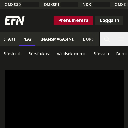
OMXS30
OMXSPI
NDX
OMXC
Prenumerera
Logga in
START
PLAY
FINANSMAGASINET
BÖRS
VETENSKAP
Börslunch
Börsfrukost
Världsekonomin
Börssurr
Domin