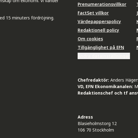
unskap om ekonomi. Vi vänder
Prenumerationsvillkor
FactSet villkor
ed 15 minuters fördröjning.
Värdepapperspolicy
Redaktionell policy
Om cookies
Tillgänglighet på EFN
Ändra datainställningar
Chefredaktör:
Anders Häger
VD, EFN Ekonomikanalen:
M
Redaktionschef och tf ansv
Adress
Blasieholmstorg 12
106 70 Stockholm