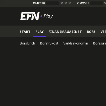
OMXS30
00:00:00
OMXSPI
0
START
PLAY
FINANSMAGASINET
BÖRS
VE
Börslunch
Börsfrukost
Världsekonomin
Börssur