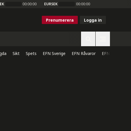
EK
00:00:00
EURSEK
00:00:00
Prenumerera
Logga in
gda
Sikt
Spets
EFN Sverige
EFN Råvaror
EFN Direkt