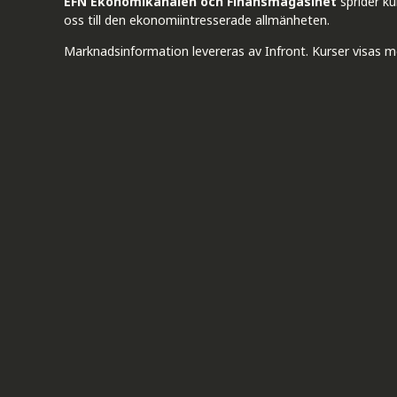
EFN Ekonomikanalen och Finansmagasinet
sprider k
oss till den ekonomiintresserade allmänheten.
Marknadsinformation levereras av Infront. Kurser visas m