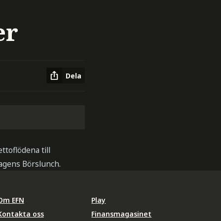
er
Dela
toflödena till
dagens Börslunch.
Om EFN
Play
Kontakta oss
Finansmagasinet