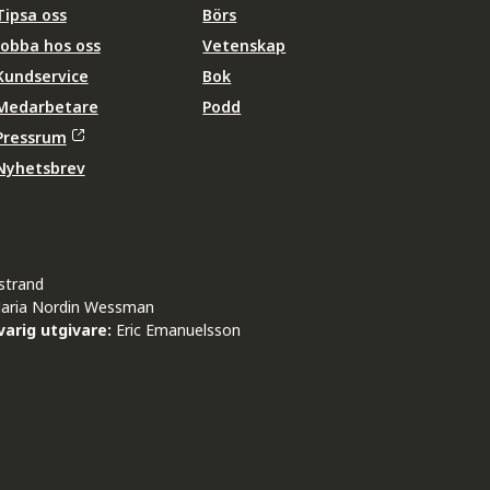
Tipsa oss
Börs
Jobba hos oss
Vetenskap
Kundservice
Bok
Medarbetare
Podd
Pressrum
Nyhetsbrev
strand
aria Nordin Wessman
arig utgivare:
Eric Emanuelsson