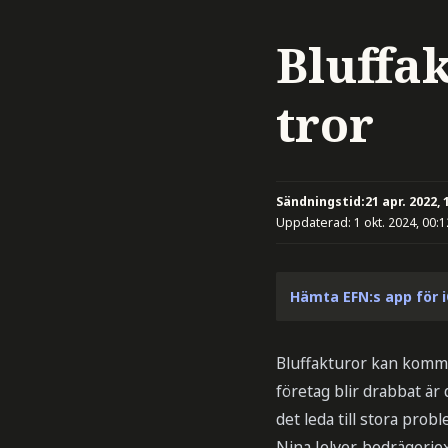
Bluffa
tror
Sändningstid:
21 apr. 2022, 
Uppdaterad:
1 okt. 2024, 00:1
Hämta EFN:s app för 
Bluffakturor kan komma 
företag blir drabbat är
det leda till stora probl
Nina Jelver, bedrägerie