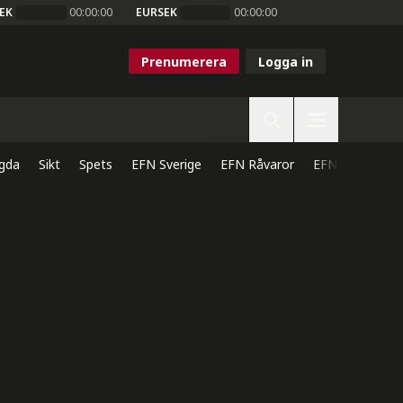
EK
00:00:00
EURSEK
00:00:00
Prenumerera
Logga in
gda
Sikt
Spets
EFN Sverige
EFN Råvaror
EFN Direkt