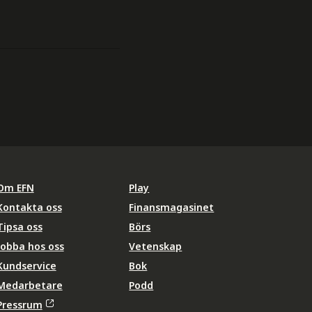
Om EFN
Play
Kontakta oss
Finansmagasinet
Tipsa oss
Börs
Jobba hos oss
Vetenskap
Kundservice
Bok
Medarbetare
Podd
Pressrum