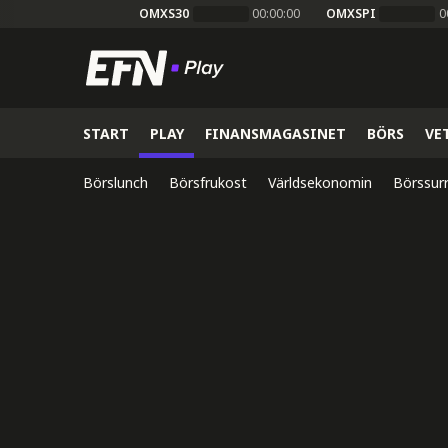
OMXS30
00:00:00
OMXSPI
0
START
PLAY
FINANSMAGASINET
BÖRS
VE
Börslunch
Börsfrukost
Världsekonomin
Börssur