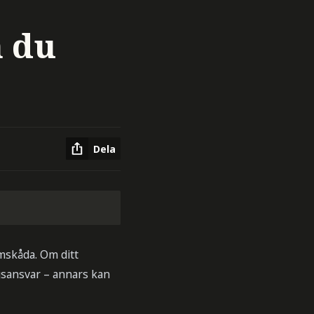
n du
Dela
mskåda. Om ditt
ngsansvar – annars kan