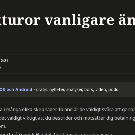
kturor vanligare ä
12:21
2
iOS och Android
- gratis: nyheter, analyser, börs, video, podd
i många olika skepnader. Ibland är de väldigt svåra att geno
 det väldigt viktigt att du bestrider och motsätter dig betalni
em.
xpert på Svensk Handel, förklarar hur du ska agera.