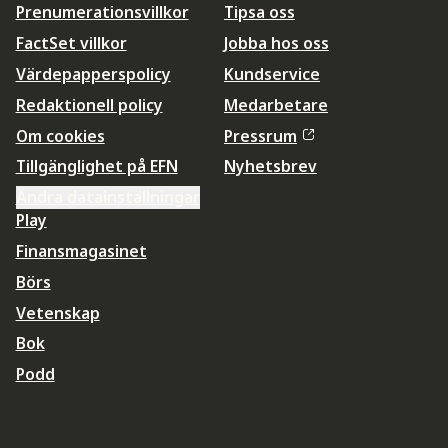
Prenumerationsvillkor
Tipsa oss
FactSet villkor
Jobba hos oss
Värdepapperspolicy
Kundservice
Redaktionell policy
Medarbetare
Om cookies
Pressrum
Tillgänglighet på EFN
Nyhetsbrev
Ändra datainställningar
Play
Finansmagasinet
Börs
Vetenskap
Bok
Podd