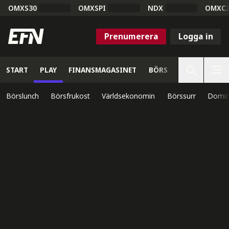
OMXS30
OMXSPI
NDX
OMXC
Prenumerera
Logga in
START
PLAY
FINANSMAGASINET
BÖRS
VETENSKAP
Börslunch
Börsfrukost
Världsekonomin
Börssurr
Domin