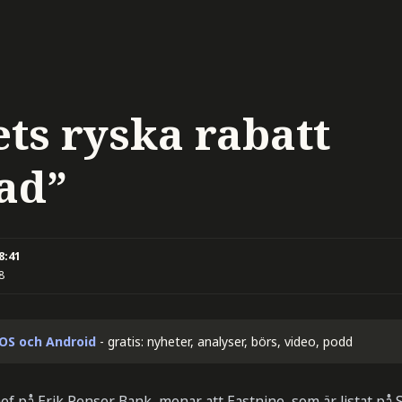
ts ryska rabatt
ad”
8:41
8
iOS och Android
- gratis: nyheter, analyser, börs, video, podd
f på Erik Penser Bank, menar att Eastnine, som är listat p