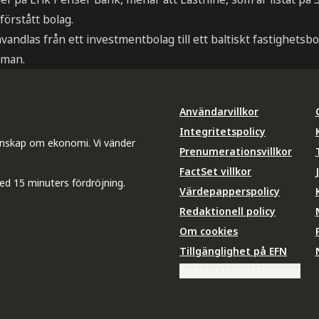
förstått bolag.
vandlas från ett investmentbolag till ett baltiskt fastighetsb
kman.
Användarvillkor
Integritetspolicy
unskap om ekonomi. Vi vänder
Prenumerationsvillkor
FactSet villkor
ed 15 minuters fördröjning.
Värdepapperspolicy
Redaktionell policy
Om cookies
Tillgänglighet på EFN
Ändra datainställningar