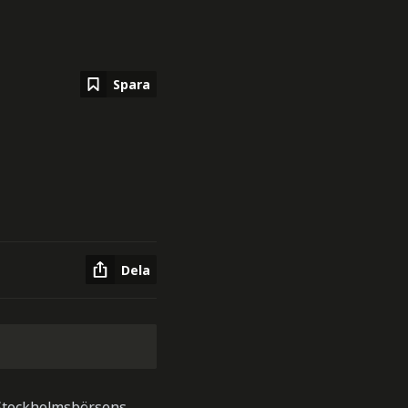
Spara
Dela
å Stockholmsbörsens