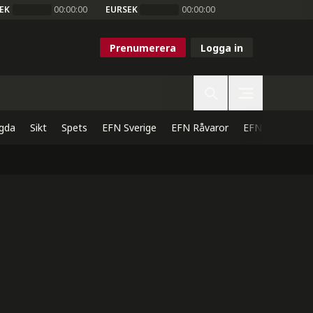
EK
00:00:00
EURSEK
00:00:00
Prenumerera
Logga in
gda
Sikt
Spets
EFN Sverige
EFN Råvaror
EFN Direkt