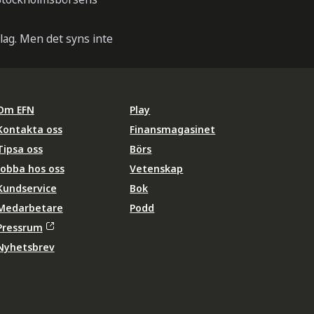
olag. Men det syns inte
Om EFN
Play
Kontakta oss
Finansmagasinet
Tipsa oss
Börs
Jobba hos oss
Vetenskap
Kundservice
Bok
Medarbetare
Podd
Pressrum
Nyhetsbrev