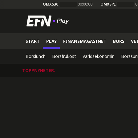
OMXS30
00:00:00
OMXSPI
0
START
PLAY
FINANSMAGASINET
BÖRS
VE
Börslunch
Börsfrukost
Världsekonomin
Börssur
TOPPNYHETER
: