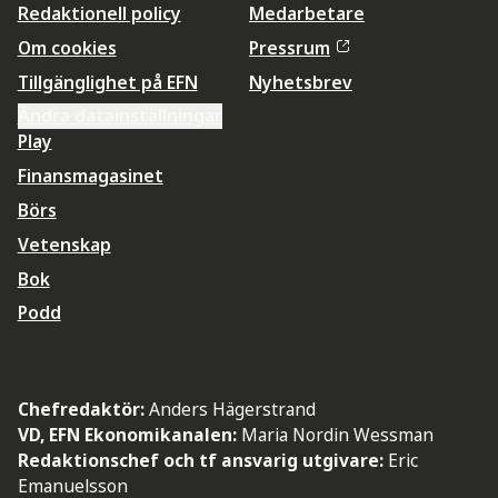
Redaktionell policy
Medarbetare
Om cookies
Pressrum
Tillgänglighet på EFN
Nyhetsbrev
Ändra datainställningar
Play
Finansmagasinet
Börs
Vetenskap
Bok
Podd
Chefredaktör:
Anders Hägerstrand
VD, EFN Ekonomikanalen:
Maria Nordin Wessman
Redaktionschef och tf ansvarig utgivare:
Eric
Emanuelsson