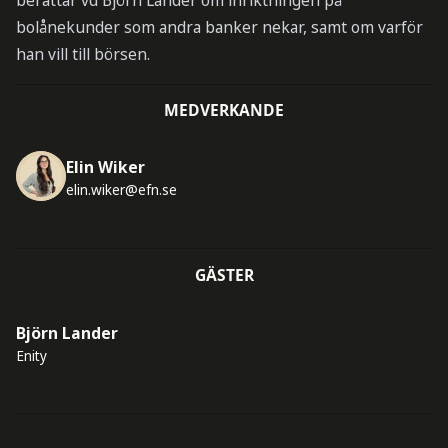
berättar vd Björn Lander om inriktningen på
bolånekunder som andra banker nekar, samt om varför
han vill till börsen.
MEDVERKANDE
Elin Wiker
elin.wiker@efn.se
GÄSTER
Björn Lander
Enity