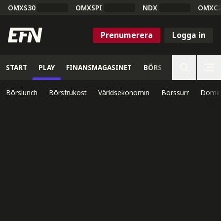
OMXS30
OMXSPI
NDX
OMXC
Prenumerera
Logga in
START
PLAY
FINANSMAGASINET
BÖRS
VETENSKAP
Börslunch
Börsfrukost
Världsekonomin
Börssurr
Domin