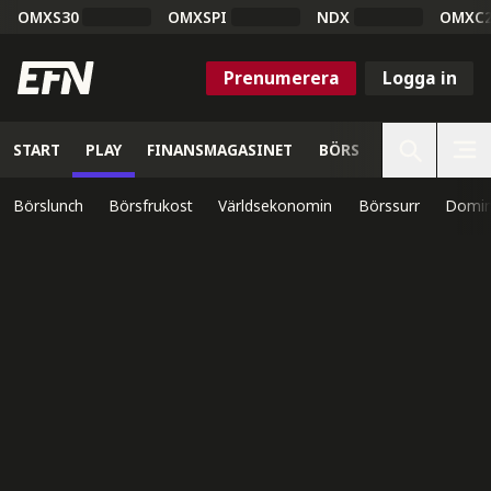
OMXS30
OMXSPI
NDX
OMXC
Prenumerera
Logga in
START
PLAY
FINANSMAGASINET
BÖRS
VETENSKAP
Börslunch
Börsfrukost
Världsekonomin
Börssurr
Domin