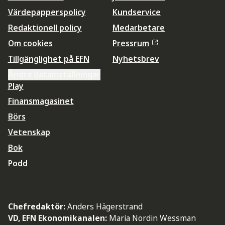
Värdepapperspolicy
Kundservice
Redaktionell policy
Medarbetare
Om cookies
Pressrum
Tillgänglighet på EFN
Nyhetsbrev
Ändra datainställningar
Play
Finansmagasinet
Börs
Vetenskap
Bok
Podd
Chefredaktör:
Anders Hägerstrand
VD, EFN Ekonomikanalen:
Maria Nordin Wessman