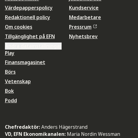
Värdepapperspolicy
Kundservice
Redaktionell policy
Medarbetare
Om cookies
Pressrum
Tillgänglighet på EFN
Nyhetsbrev
Ändra datainställningar
Play
Finansmagasinet
Börs
Vetenskap
Bok
Podd
Chefredaktör:
Anders Hägerstrand
VD, EFN Ekonomikanalen:
Maria Nordin Wessman