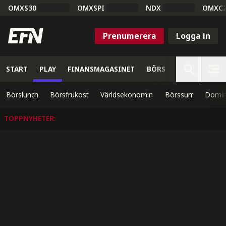
OMXS30
OMXSPI
NDX
OMXC
Prenumerera
Logga in
START
PLAY
FINANSMAGASINET
BÖRS
VETENSKAP
Börslunch
Börsfrukost
Världsekonomin
Börssurr
Domin
TOPPNYHETER
: