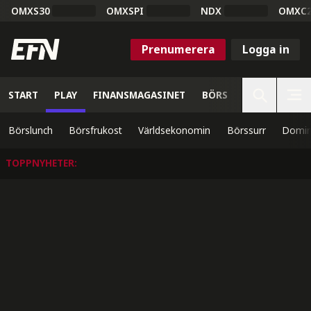
OMXS30
OMXSPI
NDX
OMXC
Prenumerera
Logga in
START
PLAY
FINANSMAGASINET
BÖRS
VETENSKAP
Börslunch
Börsfrukost
Världsekonomin
Börssurr
Domin
TOPPNYHETER
: