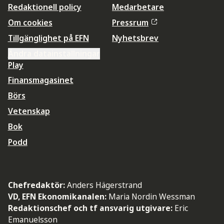
Redaktionell policy
Medarbetare
Om cookies
Pressrum
Tillgänglighet på EFN
Nyhetsbrev
Ändra datainställningar
Play
Finansmagasinet
Börs
Vetenskap
Bok
Podd
Chefredaktör:
Anders Hägerstrand
VD, EFN Ekonomikanalen:
Maria Nordin Wessman
Redaktionschef och tf ansvarig utgivare:
Eric
Emanuelsson