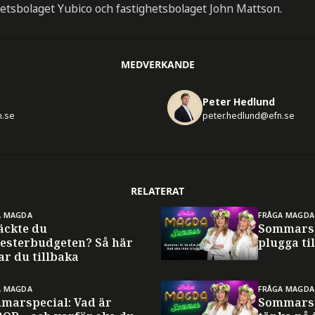
etsbolaget Yubico och fastighetsbolaget John Mattson.
MEDVERKANDE
Peter Hedlund
n.se
peter.hedlund@efn.se
RELATERAT
A MAGDA
FRÅGA MAGDA
äckte du
Sommarsp
esterbudgeten? Så här
plugga til
ar du tillbaka
A MAGDA
FRÅGA MAGDA
marspecial: Vad är
Sommarsp