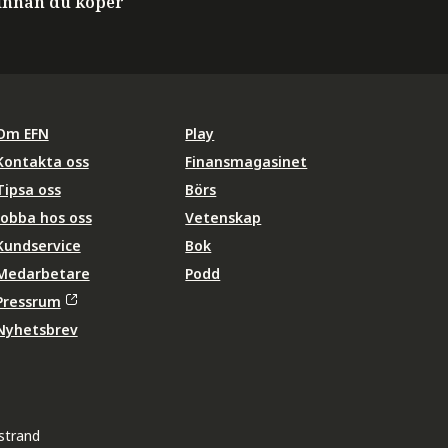
innan du köper
Om EFN
Play
Kontakta oss
Finansmagasinet
Tipsa oss
Börs
Jobba hos oss
Vetenskap
Kundservice
Bok
Medarbetare
Podd
Pressrum
Nyhetsbrev
strand