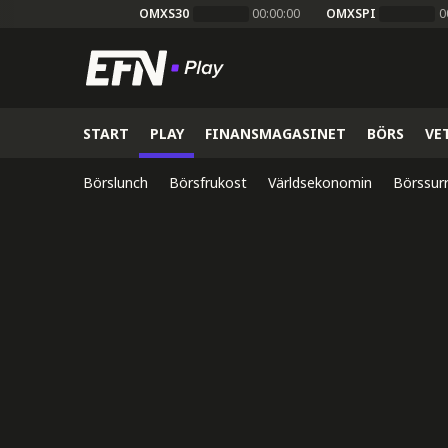
OMXS30
00:00:00
OMXSPI
0
START
PLAY
FINANSMAGASINET
BÖRS
VE
Börslunch
Börsfrukost
Världsekonomin
Börssur