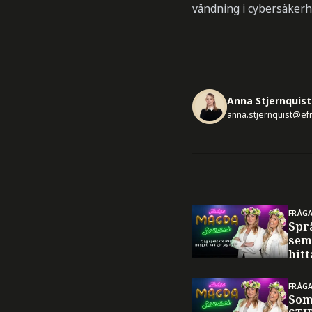
vändning i cybersäkerh
Anna Stjernquist
anna.stjernquist@ef
FRÅG
Spr
sem
hitt
FRÅG
Som