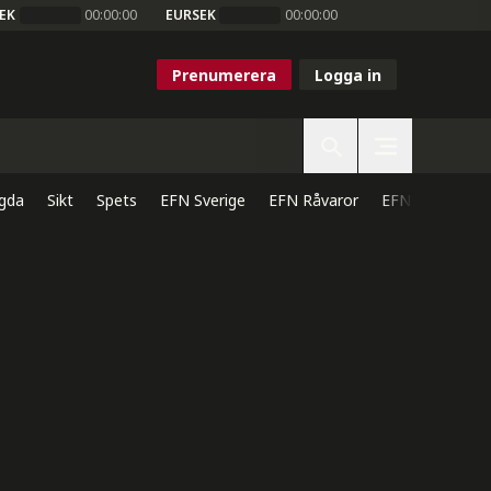
EK
00:00:00
EURSEK
00:00:00
Prenumerera
Logga in
gda
Sikt
Spets
EFN Sverige
EFN Råvaror
EFN Direkt