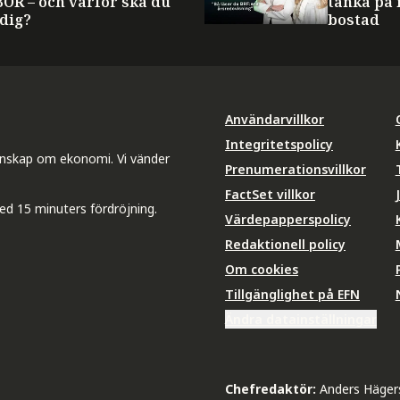
BOR – och varför ska du
tänka på 
 dig?
bostad
Användarvillkor
Integritetspolicy
unskap om ekonomi. Vi vänder
Prenumerationsvillkor
FactSet villkor
ed 15 minuters fördröjning.
Värdepapperspolicy
Redaktionell policy
Om cookies
Tillgänglighet på EFN
Ändra datainställningar
Chefredaktör:
Anders Häger