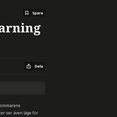
Spara
arning
Dela
 sommarens
r ser även läge för