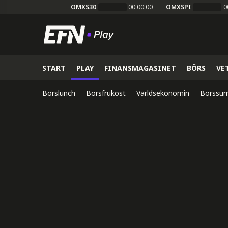
OMXS30
00:00:00
OMXSPI
0
START
PLAY
FINANSMAGASINET
BÖRS
VE
Börslunch
Börsfrukost
Världsekonomin
Börssur