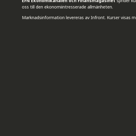
EFN Ekonomikanalen och Finansmagasinet
sprider k
oss till den ekonomiintresserade allmänheten.
Marknadsinformation levereras av Infront. Kurser visas m