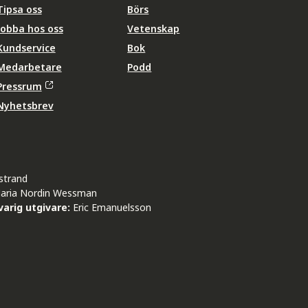
Tipsa oss
Börs
Jobba hos oss
Vetenskap
Kundservice
Bok
Medarbetare
Podd
Pressrum
Nyhetsbrev
strand
aria Nordin Wessman
arig utgivare:
Eric Emanuelsson