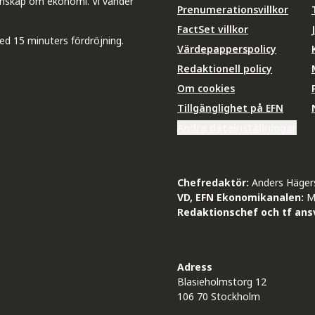
unskap om ekonomi. Vi vänder
Prenumerationsvillkor
FactSet villkor
ed 15 minuters fördröjning.
Värdepapperspolicy
Redaktionell policy
Om cookies
Tillgänglighet på EFN
Ändra datainställningar
Chefredaktör:
Anders Häger
VD, EFN Ekonomikanalen:
M
Redaktionschef och tf ansv
Adress
Blasieholmstorg 12
106 70 Stockholm