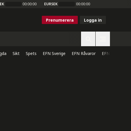
EK
00:00:00
EURSEK
00:00:00
Prenumerera
Logga in
gda
Sikt
Spets
EFN Sverige
EFN Råvaror
EFN Direkt