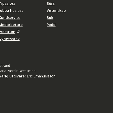
Tipsa oss
Börs
Jobba hos oss
Vetenskap
Kundservice
Bok
Medarbetare
Podd
Pressrum
Nyhetsbrev
strand
aria Nordin Wessman
arig utgivare:
Eric Emanuelsson