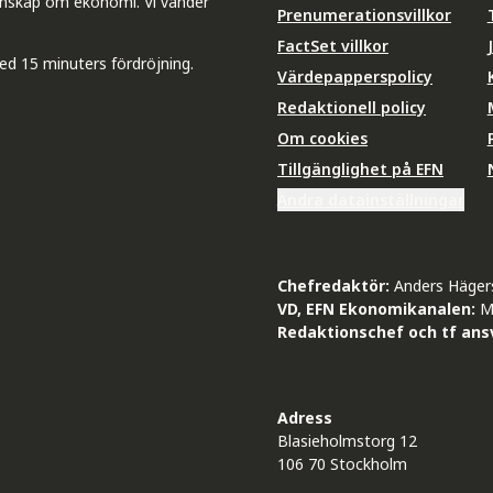
unskap om ekonomi. Vi vänder
Prenumerationsvillkor
FactSet villkor
ed 15 minuters fördröjning.
Värdepapperspolicy
Redaktionell policy
Om cookies
Tillgänglighet på EFN
Ändra datainställningar
Chefredaktör:
Anders Häger
VD, EFN Ekonomikanalen:
M
Redaktionschef och tf ansv
Adress
Blasieholmstorg 12
106 70 Stockholm