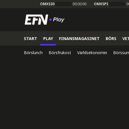
OMXS30
00:00:00
OMXSPI
0
START
PLAY
FINANSMAGASINET
BÖRS
VE
Börslunch
Börsfrukost
Världsekonomin
Börssur