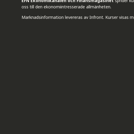
EFN Ekonomikanalen och Finansmagasinet
sprider k
oss till den ekonomiintresserade allmänheten.
Marknadsinformation levereras av Infront. Kurser visas m