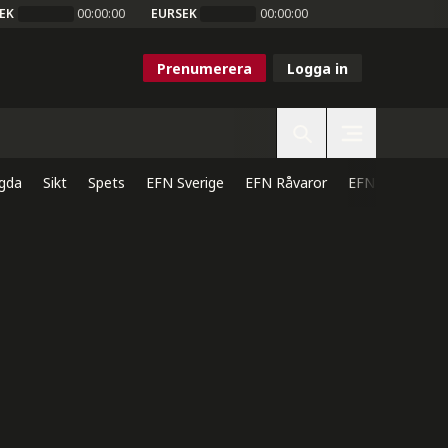
EK
00:00:00
EURSEK
00:00:00
Prenumerera
Logga in
gda
Sikt
Spets
EFN Sverige
EFN Råvaror
EFN Direkt