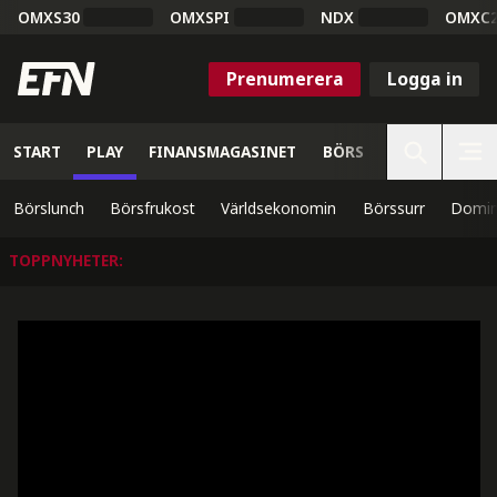
OMXS30
OMXSPI
NDX
OMXC
Prenumerera
Logga in
START
PLAY
FINANSMAGASINET
BÖRS
VETENSKAP
Börslunch
Börsfrukost
Världsekonomin
Börssurr
Domin
TOPPNYHETER
: