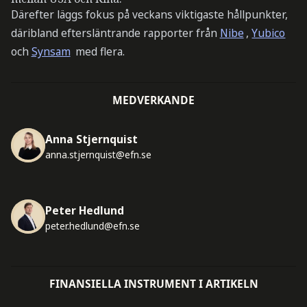
Därefter läggs fokus på veckans viktigaste hållpunkter,
däribland eftersläntrande rapporter från
Nibe
,
Yubico
och
Synsam
med flera.
MEDVERKANDE
Anna Stjernquist
anna.stjernquist@efn.se
Peter Hedlund
peter.hedlund@efn.se
FINANSIELLA INSTRUMENT I ARTIKELN