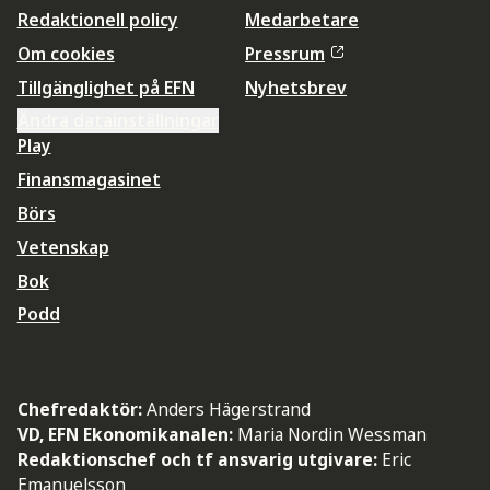
Redaktionell policy
Medarbetare
Om cookies
Pressrum
Tillgänglighet på EFN
Nyhetsbrev
Ändra datainställningar
Play
Finansmagasinet
Börs
Vetenskap
Bok
Podd
Chefredaktör:
Anders Hägerstrand
VD, EFN Ekonomikanalen:
Maria Nordin Wessman
Redaktionschef och tf ansvarig utgivare:
Eric
Emanuelsson