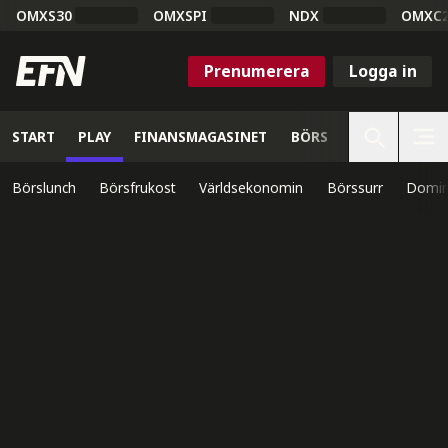
OMXS30
OMXSPI
NDX
OMXC
Prenumerera
Logga in
START
PLAY
FINANSMAGASINET
BÖRS
VETENSKAP
Börslunch
Börsfrukost
Världsekonomin
Börssurr
Domin