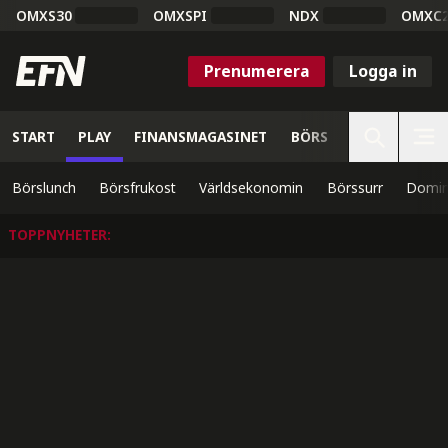
OMXS30
OMXSPI
NDX
OMXC
Prenumerera
Logga in
START
PLAY
FINANSMAGASINET
BÖRS
VETENSKAP
Börslunch
Börsfrukost
Världsekonomin
Börssurr
Domin
TOPPNYHETER
: