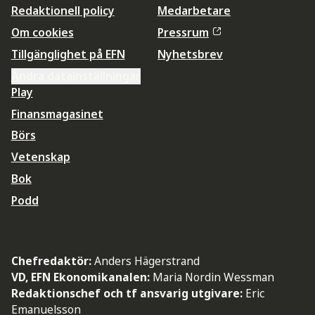
Redaktionell policy
Medarbetare
Om cookies
Pressrum
Tillgänglighet på EFN
Nyhetsbrev
Ändra datainställningar
Play
Finansmagasinet
Börs
Vetenskap
Bok
Podd
Chefredaktör:
Anders Hägerstrand
VD, EFN Ekonomikanalen:
Maria Nordin Wessman
Redaktionschef och tf ansvarig utgivare:
Eric
Emanuelsson