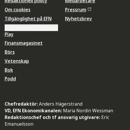
Redaktionell policy
Medarbetare
Om cookies
Pressrum
Tillgänglighet på EFN
Nyhetsbrev
Ändra datainställningar
Play
Finansmagasinet
Börs
Vetenskap
Bok
Podd
Chefredaktör:
Anders Hägerstrand
VD, EFN Ekonomikanalen:
Maria Nordin Wessman
Redaktionschef och tf ansvarig utgivare:
Eric
Emanuelsson