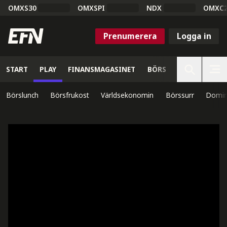
OMXS30
OMXSPI
NDX
OMXC
Prenumerera
Logga in
START
PLAY
FINANSMAGASINET
BÖRS
VETENSKAP
Börslunch
Börsfrukost
Världsekonomin
Börssurr
Domin