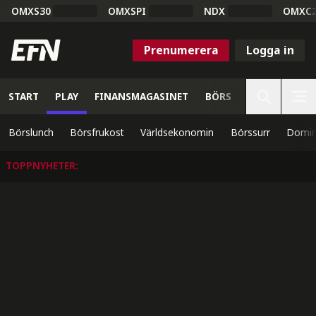
OMXS30
OMXSPI
NDX
OMXC
Prenumerera
Logga in
START
PLAY
FINANSMAGASINET
BÖRS
VETENSKAP
Börslunch
Börsfrukost
Världsekonomin
Börssurr
Domin
TOPPNYHETER
: