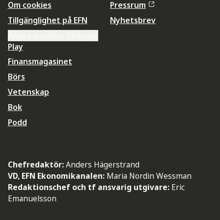
Om cookies
Pressrum
Tillgänglighet på EFN
Nyhetsbrev
Ändra datainställningar
Play
Finansmagasinet
Börs
Vetenskap
Bok
Podd
Chefredaktör:
Anders Hägerstrand
VD, EFN Ekonomikanalen:
Maria Nordin Wessman
Redaktionschef och tf ansvarig utgivare:
Eric
Emanuelsson