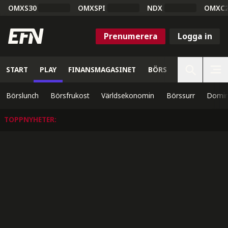
OMXS30
OMXSPI
NDX
OMXC
Prenumerera
Logga in
START
PLAY
FINANSMAGASINET
BÖRS
VETENSKAP
Börslunch
Börsfrukost
Världsekonomin
Börssurr
Domin
TOPPNYHETER
: