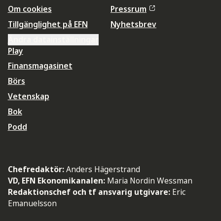
Om cookies
Pressrum
Tillgänglighet på EFN
Nyhetsbrev
Ändra datainställningar
Play
Finansmagasinet
Börs
Vetenskap
Bok
Podd
Chefredaktör:
Anders Hägerstrand
VD, EFN Ekonomikanalen:
Maria Nordin Wessman
Redaktionschef och tf ansvarig utgivare:
Eric
Emanuelsson