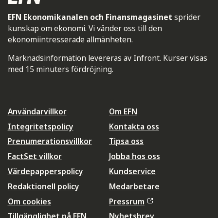
EFN Ekonomikanalen och Finansmagasinet
sprider
kunskap om ekonomi. Vi vänder oss till den
ekonomiintresserade allmänheten.
Marknadsinformation levereras av Infront. Kurser visas
med 15 minuters fördröjning.
Användarvillkor
Om EFN
Integritetspolicy
Kontakta oss
Prenumerationsvillkor
Tipsa oss
FactSet villkor
Jobba hos oss
Värdepapperspolicy
Kundservice
Redaktionell policy
Medarbetare
Om cookies
Pressrum
Tillgänglighet på EFN
Nyhetsbrev