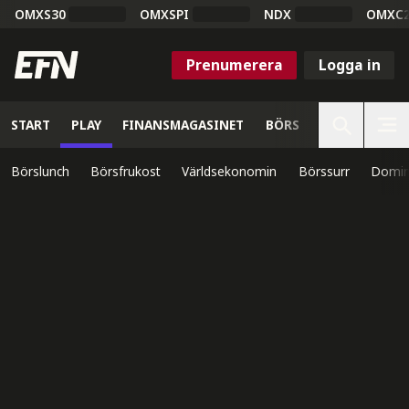
OMXS30
OMXSPI
NDX
OMXC
Prenumerera
Logga in
START
PLAY
FINANSMAGASINET
BÖRS
VETENSKAP
Börslunch
Börsfrukost
Världsekonomin
Börssurr
Domin