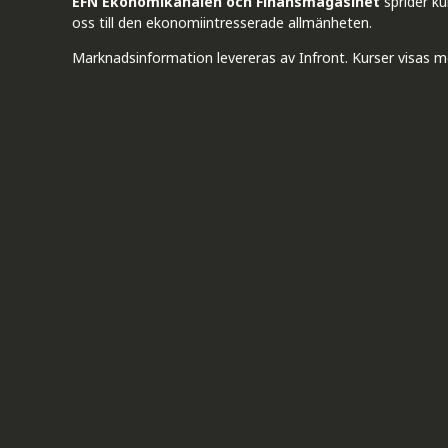
EFN Ekonomikanalen och Finansmagasinet
sprider k
oss till den ekonomiintresserade allmänheten.
Marknadsinformation levereras av Infront. Kurser visas m