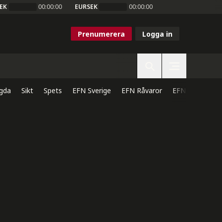
EK
00:00:00
EURSEK
00:00:00
Prenumerera
Logga in
gda
Sikt
Spets
EFN Sverige
EFN Råvaror
EFN Direkt