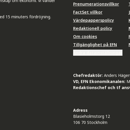
unskap om ekonomi. Vi vänder
Prenumerationsvillkor
FactSet villkor
ed 15 minuters fördröjning.
Värdepapperspolicy
Redaktionell policy
Om cookies
Tillgänglighet på EFN
Ändra datainställningar
Chefredaktör:
Anders Häger
VD, EFN Ekonomikanalen:
M
Redaktionschef och tf ansv
Adress
Blasieholmstorg 12
106 70 Stockholm