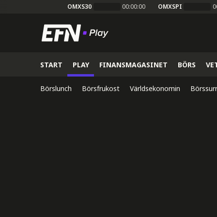
OMXS30
00:00:00
OMXSPI
0
START
PLAY
FINANSMAGASINET
BÖRS
VE
Börslunch
Börsfrukost
Världsekonomin
Börssur