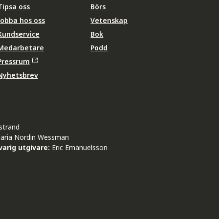
Tipsa oss
Börs
Jobba hos oss
Vetenskap
Kundservice
Bok
Medarbetare
Podd
Pressrum
Nyhetsbrev
strand
aria Nordin Wessman
arig utgivare:
Eric Emanuelsson