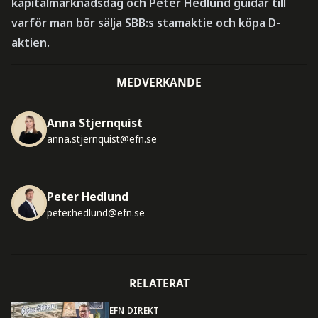
kapitalmarknadsdag och Peter Hedlund guidar till
varför man bör sälja SBB:s stamaktie och köpa D-
aktien.
MEDVERKANDE
Anna Stjernquist
anna.stjernquist@efn.se
Peter Hedlund
peter.hedlund@efn.se
RELATERAT
EFN DIREKT