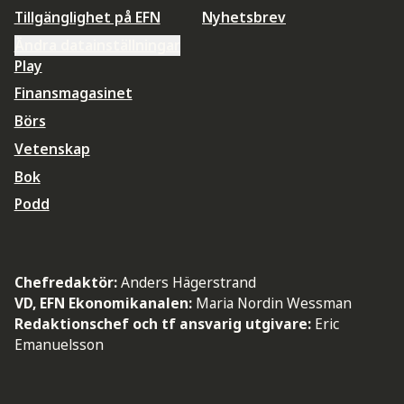
Tillgänglighet på EFN
Nyhetsbrev
Ändra datainställningar
Play
Finansmagasinet
Börs
Vetenskap
Bok
Podd
Chefredaktör:
Anders Hägerstrand
VD, EFN Ekonomikanalen:
Maria Nordin Wessman
Redaktionschef och tf ansvarig utgivare:
Eric
Emanuelsson