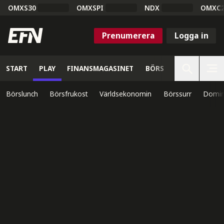
OMXS30
OMXSPI
NDX
OMXC
Prenumerera
Logga in
START
PLAY
FINANSMAGASINET
BÖRS
VETENSKAP
Börslunch
Börsfrukost
Världsekonomin
Börssurr
Domin