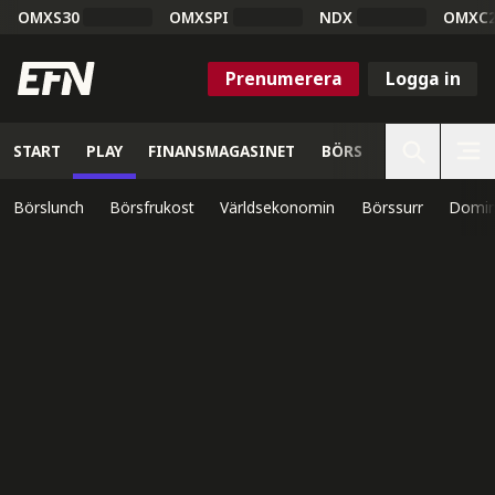
OMXS30
OMXSPI
NDX
OMXC
Prenumerera
Logga in
START
PLAY
FINANSMAGASINET
BÖRS
VETENSKAP
Börslunch
Börsfrukost
Världsekonomin
Börssurr
Domin