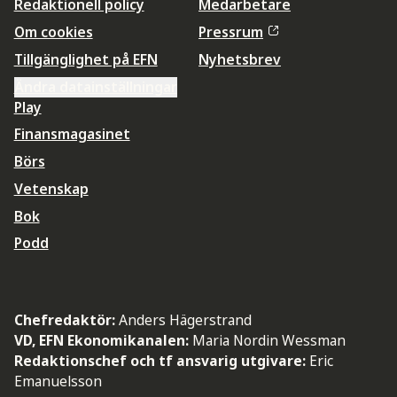
Redaktionell policy
Medarbetare
Om cookies
Pressrum
Tillgänglighet på EFN
Nyhetsbrev
Ändra datainställningar
Play
Finansmagasinet
Börs
Vetenskap
Bok
Podd
Chefredaktör:
Anders Hägerstrand
VD, EFN Ekonomikanalen:
Maria Nordin Wessman
Redaktionschef och tf ansvarig utgivare:
Eric
Emanuelsson