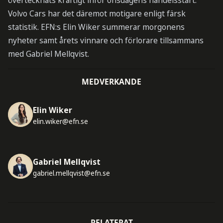
övertecknats kraftigt inför onsdagens handelsstart.
Volvo Cars har det däremot motigare enligt färsk
statistik. EFN:s Elin Wiker summerar morgonens
nyheter samt årets vinnare och förlorare tillsammans
med Gabriel Mellqvist.
MEDVERKANDE
Elin Wiker
elin.wiker@efn.se
Gabriel Mellqvist
gabriel.mellqvist@efn.se
RELATERAT