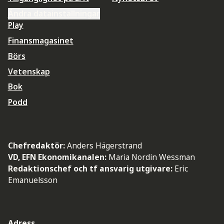
Ändra datainställningar
Play
Finansmagasinet
Börs
Vetenskap
Bok
Podd
Chefredaktör:
Anders Hägerstrand
VD, EFN Ekonomikanalen:
Maria Nordin Wessman
Redaktionschef och tf ansvarig utgivare:
Eric
Emanuelsson
Adress