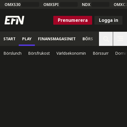
OMXS30
OMXSPI
NDX
OMXC
Prenumerera
Logga in
START
PLAY
FINANSMAGASINET
BÖRS
VETENSKAP
Börslunch
Börsfrukost
Världsekonomin
Börssurr
Domin