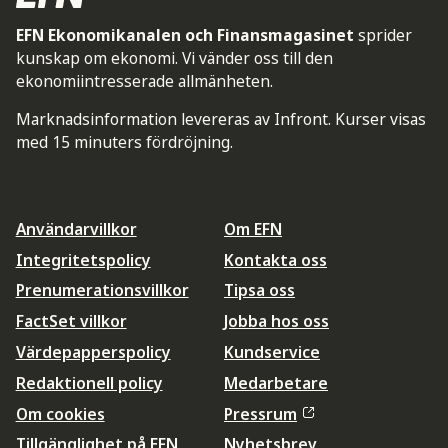
EFN Ekonomikanalen och Finansmagasinet
sprider
kunskap om ekonomi. Vi vänder oss till den
ekonomiintresserade allmänheten.
Marknadsinformation levereras av Infront. Kurser visas
med 15 minuters fördröjning.
Användarvillkor
Om EFN
Integritetspolicy
Kontakta oss
Prenumerationsvillkor
Tipsa oss
FactSet villkor
Jobba hos oss
Värdepapperspolicy
Kundservice
Redaktionell policy
Medarbetare
Om cookies
Pressrum
Tillgänglighet på EFN
Nyhetsbrev