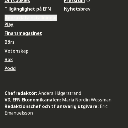
Om cookies
Pressrum
Tillgänglighet på EFN
Nyhetsbrev
Ändra datainställningar
Play
Finansmagasinet
Börs
Vetenskap
Bok
Podd
Chefredaktör:
Anders Hägerstrand
VD, EFN Ekonomikanalen:
Maria Nordin Wessman
Redaktionschef och tf ansvarig utgivare:
Eric
Emanuelsson