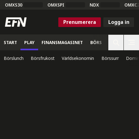
OMXS30
OMXSPI
NDX
OMXC
Prenumerera
Logga in
START
PLAY
FINANSMAGASINET
BÖRS
VETENSKAP
Börslunch
Börsfrukost
Världsekonomin
Börssurr
Domin