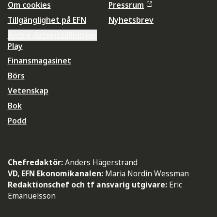
Om cookies
Pressrum
Tillgänglighet på EFN
Nyhetsbrev
Ändra datainställningar
Play
Finansmagasinet
Börs
Vetenskap
Bok
Podd
Chefredaktör:
Anders Hägerstrand
VD, EFN Ekonomikanalen:
Maria Nordin Wessman
Redaktionschef och tf ansvarig utgivare:
Eric
Emanuelsson