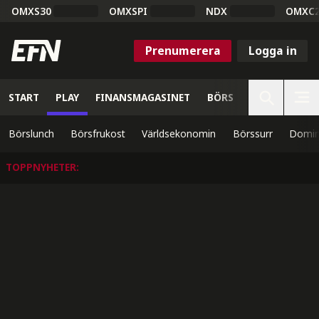
OMXS30
OMXSPI
NDX
OMXC
Prenumerera
Logga in
START
PLAY
FINANSMAGASINET
BÖRS
VETENSKAP
Börslunch
Börsfrukost
Världsekonomin
Börssurr
Domin
TOPPNYHETER
: