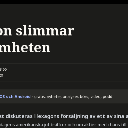
on slimmar
amheten
8:55
20
iOS och Android
- gratis: nyheter, analyser, börs, video, podd
st diskuteras Hexagons försäljning av ett av sina
gens amerikanska jobbsiffror och om aktier med chans till 