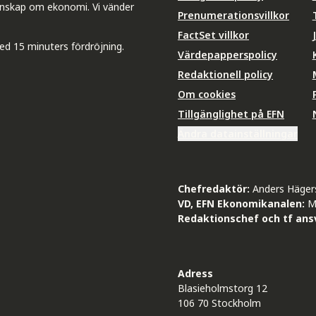
unskap om ekonomi. Vi vänder
Prenumerationsvillkor
FactSet villkor
ed 15 minuters fördröjning.
Värdepapperspolicy
Redaktionell policy
Om cookies
Tillgänglighet på EFN
Ändra datainställningar
Chefredaktör:
Anders Häger
VD, EFN Ekonomikanalen:
M
Redaktionschef och tf ansv
Adress
Blasieholmstorg 12
106 70 Stockholm