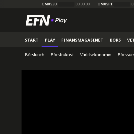
OMXS30
00:00:00
OMXSPI
0
START
PLAY
FINANSMAGASINET
BÖRS
VE
Börslunch
Börsfrukost
Världsekonomin
Börssur