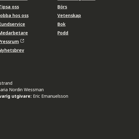
Tipsa oss
Börs
Jobba hos oss
Vetenskap
Kundservice
Bok
Medarbetare
Podd
Pressrum
Nyhetsbrev
strand
aria Nordin Wessman
arig utgivare:
Eric Emanuelsson