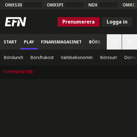
OMXS30
OMXSPI
NDX
OMXC
Prenumerera
Logga in
START
PLAY
FINANSMAGASINET
BÖRS
VETENSKAP
Börslunch
Börsfrukost
Världsekonomin
Börssurr
Domin
TOPPNYHETER
: