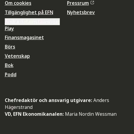
Om cookies
Pressrum
Tillgänglighet på EFN
Nyhetsbrev
Ändra datainställningar
Play
Finansmagasinet
Börs
Vetenskap
Bok
Podd
Chefredaktör och ansvarig utgivare:
Anders
Hägerstrand
VD, EFN Ekonomikanalen:
Maria Nordin Wessman