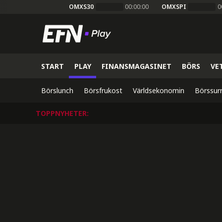
OMXS30
00:00:00
OMXSPI
0
START
PLAY
FINANSMAGASINET
BÖRS
VE
Börslunch
Börsfrukost
Världsekonomin
Börssur
TOPPNYHETER
: