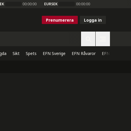
EK
00:00:00
EURSEK
00:00:00
Prenumerera
Logga in
gda
Sikt
Spets
EFN Sverige
EFN Råvaror
EFN Direkt