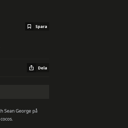
Spara
a
Dela
ch Sean George på
 cocos.