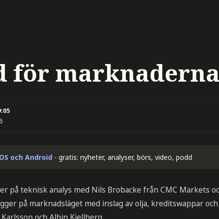
d för marknadern
9:05
6
iOS och Android
- gratis: nyheter, analyser, börs, video, podd
er på teknisk analys med Nils Brobacke från CMC Markets o
igger på marknadsläget med inslag av olja, kreditswappar och
Karlsson och Albin Kjellberg