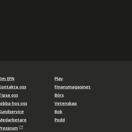
Om EFN
Play
Kontakta oss
Finansmagasinet
Tipsa oss
Börs
Jobba hos oss
Vetenskap
Kundservice
Bok
Medarbetare
Podd
Pressrum