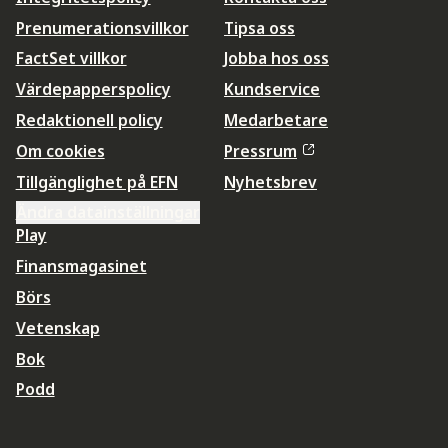
Prenumerationsvillkor
Tipsa oss
FactSet villkor
Jobba hos oss
Värdepapperspolicy
Kundservice
Redaktionell policy
Medarbetare
Om cookies
Pressrum
Tillgänglighet på EFN
Nyhetsbrev
Ändra datainställningar
Play
Finansmagasinet
Börs
Vetenskap
Bok
Podd