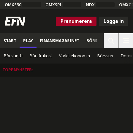
OMXS30
OMXSPI
NDX
OMXC
Prenumerera
Logga in
START
PLAY
FINANSMAGASINET
BÖRS
VETENSKAP
Börslunch
Börsfrukost
Världsekonomin
Börssurr
Domin
TOPPNYHETER
: