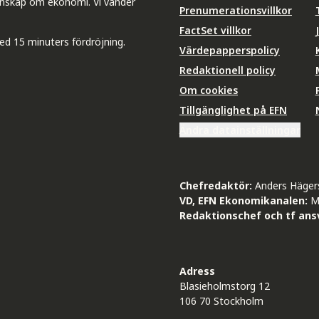
unskap om ekonomi. Vi vänder
Prenumerationsvillkor
FactSet villkor
ed 15 minuters fördröjning.
Värdepapperspolicy
Redaktionell policy
Om cookies
Tillgänglighet på EFN
Ändra datainställningar
Chefredaktör:
Anders Häger
VD, EFN Ekonomikanalen:
M
Redaktionschef och tf ansv
Adress
Blasieholmstorg 12
106 70 Stockholm