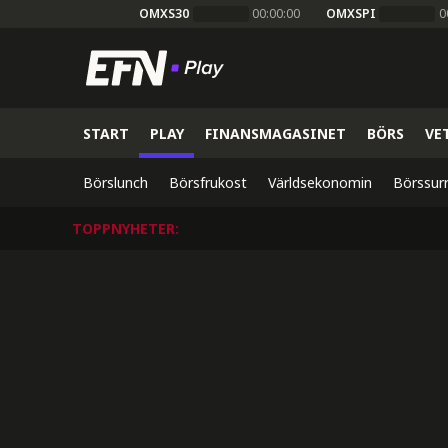
OMXS30
00:00:00
OMXSPI
0
START
PLAY
FINANSMAGASINET
BÖRS
VE
Börslunch
Börsfrukost
Världsekonomin
Börssur
TOPPNYHETER
: