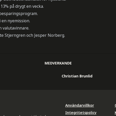
13% på drygt en vecka.
 besparingsprogram.
 i en nyemission.
n valutavinnare.
te Stjerngren och Jesper Norberg.
MEDVERKANDE
Christian Brunlid
Användarvillkor
Integritetspolicy