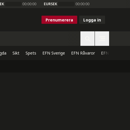
EK
00:00:00
EURSEK
00:00:00
Prenumerera
Logga in
gda
Sikt
Spets
EFN Sverige
EFN Råvaror
EFN Direkt