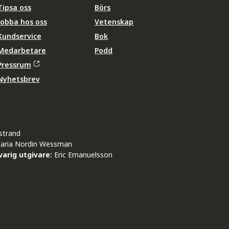
Tipsa oss
Börs
Jobba hos oss
Vetenskap
Kundservice
Bok
Medarbetare
Podd
Pressrum
Nyhetsbrev
strand
aria Nordin Wessman
arig utgivare:
Eric Emanuelsson