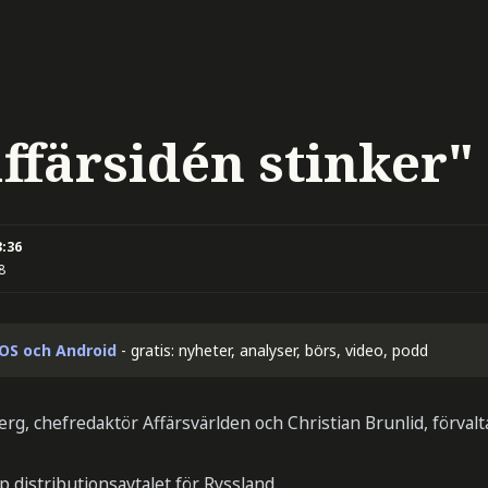
ffärsidén stinker"
3:36
8
iOS och Android
- gratis: nyheter, analyser, börs, video, podd
erg, chefredaktör Affärsvärlden och Christian Brunlid, förva
p distributionsavtalet för Ryssland.