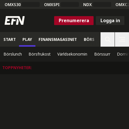
OMXS30
OMXSPI
NDX
OMXC
Prenumerera
Logga in
START
PLAY
FINANSMAGASINET
BÖRS
VETENSKAP
Börslunch
Börsfrukost
Världsekonomin
Börssurr
Domin
TOPPNYHETER
: