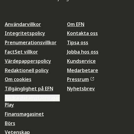
Användarvillkor
Om EFN
Integritetspolicy
Kontakta oss
Prenumerationsvillkor
Tipsa oss
FactSet villkor
Jobba hos oss
Värdepapperspolicy
Kundservice
Redaktionell policy
Medarbetare
Om cookies
Pressrum
Tillgänglighet på EFN
Nyhetsbrev
Ändra datainställningar
Play
Finansmagasinet
Börs
Vetenskap