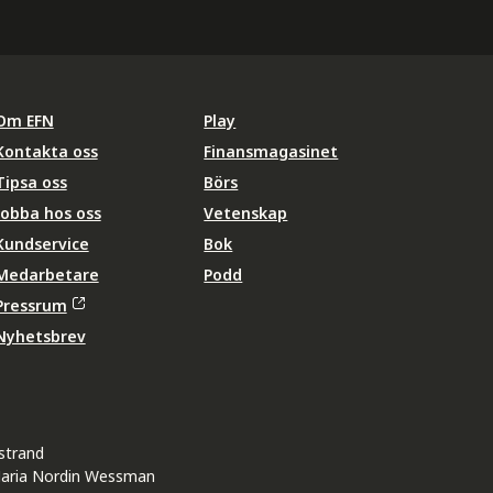
Om EFN
Play
Kontakta oss
Finansmagasinet
Tipsa oss
Börs
Jobba hos oss
Vetenskap
Kundservice
Bok
Medarbetare
Podd
Pressrum
Nyhetsbrev
strand
aria Nordin Wessman