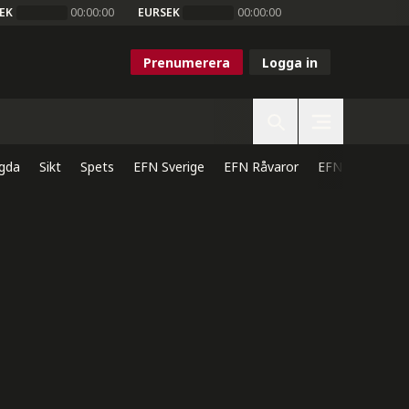
EK
00:00:00
EURSEK
00:00:00
Prenumerera
Logga in
gda
Sikt
Spets
EFN Sverige
EFN Råvaror
EFN Direkt