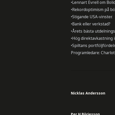
•Lennart Evrell om Boli
•Rekordoptimism på bö
•Stigande USA-vinster.
•Bank eller verkstad?
•Årets bästa utdelnings
•Hög direktavkastning 
•Spiltans portföljfördel
Programledare: Charlot
Nicklas Andersson
Per H Börjesson