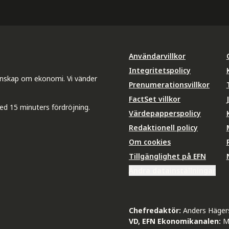
Användarvillkor
Integritetspolicy
unskap om ekonomi. Vi vänder
Prenumerationsvillkor
FactSet villkor
ed 15 minuters fördröjning.
Värdepapperspolicy
Redaktionell policy
Om cookies
Tillgänglighet på EFN
Ändra datainställningar
Chefredaktör:
Anders Häger
VD, EFN Ekonomikanalen:
M