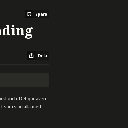
Spara
ading
Dela
örslunch. Det gör även
rt som slog alla med