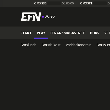
OMXS30
00:00:00
OMXSPI
0
START
PLAY
FINANSMAGASINET
BÖRS
VE
Börslunch
Börsfrukost
Världsekonomin
Börssur