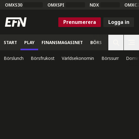
OMXS30
OMXSPI
NDX
OMXC
Prenumerera
Logga in
START
PLAY
FINANSMAGASINET
BÖRS
VETENSKAP
Börslunch
Börsfrukost
Världsekonomin
Börssurr
Domin