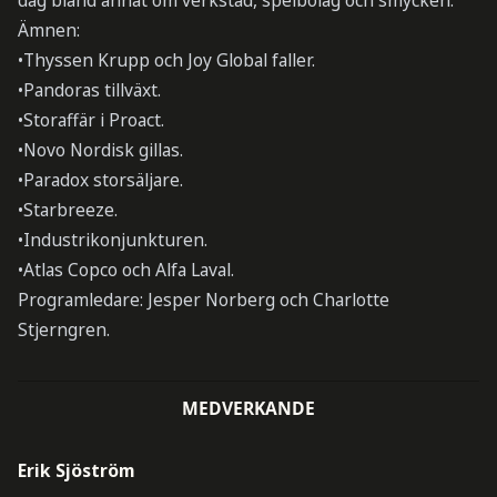
dag bland annat om verkstad, spelbolag och smycken.
Ämnen:
•Thyssen Krupp och Joy Global faller.
•Pandoras tillväxt.
•Storaffär i Proact.
•Novo Nordisk gillas.
•Paradox storsäljare.
•Starbreeze.
•Industrikonjunkturen.
•Atlas Copco och Alfa Laval.
Programledare: Jesper Norberg och Charlotte
Stjerngren.
MEDVERKANDE
Erik Sjöström