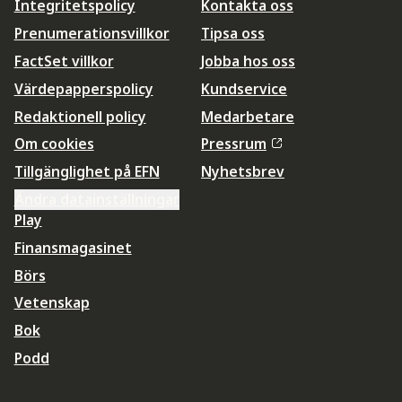
Integritetspolicy
Kontakta oss
Prenumerationsvillkor
Tipsa oss
FactSet villkor
Jobba hos oss
Värdepapperspolicy
Kundservice
Redaktionell policy
Medarbetare
Om cookies
Pressrum
Tillgänglighet på EFN
Nyhetsbrev
Ändra datainställningar
Play
Finansmagasinet
Börs
Vetenskap
Bok
Podd