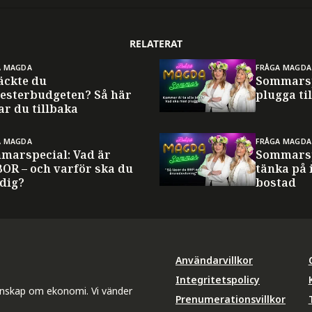
RELATERAT
A MAGDA
FRÅGA MAGDA
äckte du
Sommarsp
esterbudgeten? Så här
plugga til
ar du tillbaka
A MAGDA
FRÅGA MAGDA
marspecial: Vad är
Sommarsp
BOR – och varför ska du
tänka på 
 dig?
bostad
Användarvillkor
Integritetspolicy
unskap om ekonomi. Vi vänder
Prenumerationsvillkor