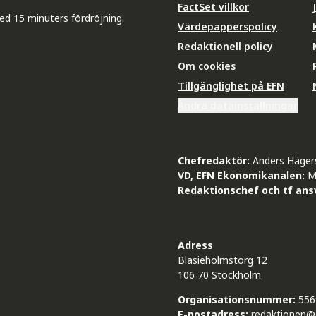
FactSet villkor
ed 15 minuters fördröjning.
Värdepapperspolicy
Redaktionell policy
Om cookies
Tillgänglighet på EFN
Ändra datainställningar
Chefredaktör:
Anders Häger
VD, EFN Ekonomikanalen:
M
Redaktionschef och tf ansv
Adress
Blasieholmstorg 12
106 70 Stockholm
Organisationsnummer:
556
E-postadress:
redaktionen@