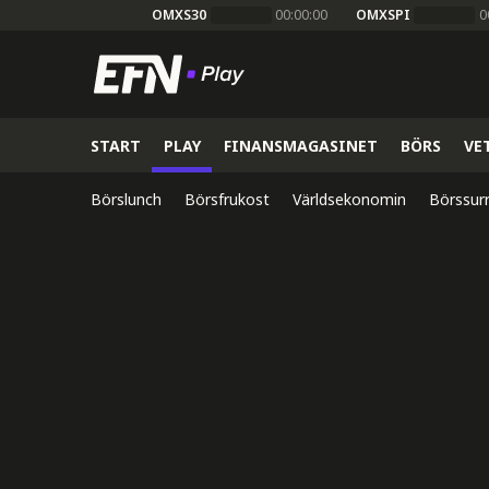
OMXS30
00:00:00
OMXSPI
0
START
PLAY
FINANSMAGASINET
BÖRS
VE
Börslunch
Börsfrukost
Världsekonomin
Börssur