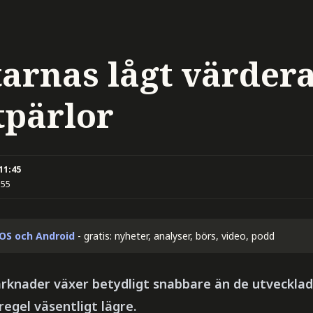
tarnas lågt värder
tpärlor
 11:45
:55
iOS och Android
- gratis: nyheter, analyser, börs, video, podd
arknader växer betydligt snabbare än de utveckl
regel väsentligt lägre.