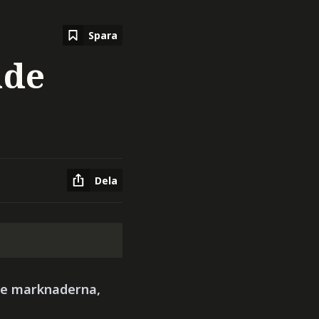
Spara
ade
Dela
ade marknaderna,