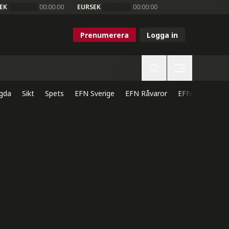
EK
00:00:00
EURSEK
00:00:00
Prenumerera
Logga in
gda
Sikt
Spets
EFN Sverige
EFN Råvaror
EFN Direkt