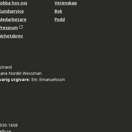
Jobba hos oss
Vetenskap
Kundservice
Bok
Medarbetare
Podd
Pressrum
Nyhetsbrev
strand
aria Nordin Wessman
arig utgivare:
Eric Emanuelsson
930-1608
efn.se