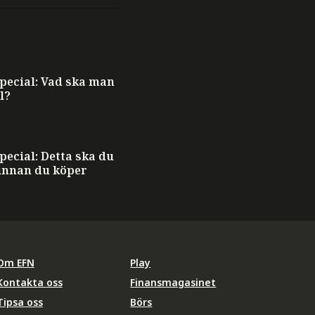
ecial: Vad ska man
l?
ecial: Detta ska du
innan du köper
Om EFN
Play
Kontakta oss
Finansmagasinet
Tipsa oss
Börs