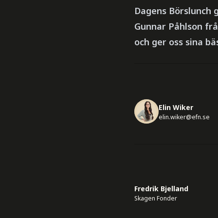
Dagens Börslunch g
Gunnar Påhlson frå
och ger oss sina bäs
Elin Wiker
elin.wiker@efn.se
Fredrik Bjelland
Skagen Fonder