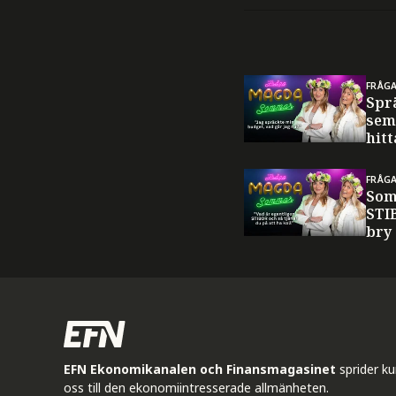
FRÅG
Spr
sem
hitt
FRÅG
Som
STI
bry
EFN Ekonomikanalen och Finansmagasinet
sprider k
oss till den ekonomiintresserade allmänheten.